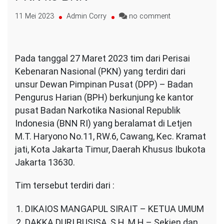
on
11 Mei 2023
Admin Corry
no comment
Kunjungan
unsur
Pimpinan
Pada tanggal 27 Maret 2023 tim dari Perisai
DPP
PKN
Kebenaran Nasional (PKN) yang terdiri dari
ke
unsur Dewan Pimpinan Pusat (DPP) – Badan
BNN
Pengurus Harian (BPH) berkunjung ke kantor
pusat Badan Narkotika Nasional Republik
Indonesia (BNN RI) yang beralamat di Letjen
M.T. Haryono No.11, RW.6, Cawang, Kec. Kramat
jati, Kota Jakarta Timur, Daerah Khusus Ibukota
Jakarta 13630.
Tim tersebut terdiri dari :
DIKAIOS MANGAPUL SIRAIT – KETUA UMUM
DAKKA DURI BUSISA, S.H.,M.H – Sekjen dan