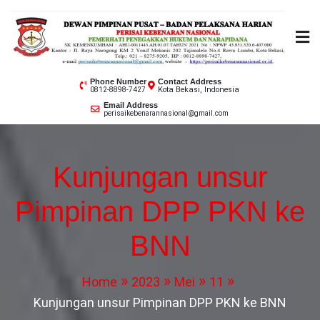
Skip
to
content
PERISAI KEBENARAN
Phone Number
Contact Address
Kota Bekasi, Indonesia
0812-8898-7427
NASIONAL
Email Address
perisaikebenarannasional@gmail.com
Kunjungan unsur
Pimpinan DPP PKN ke
BNN
Home
2023
Mei
11
Kunjungan unsur Pimpinan DPP PKN ke BNN