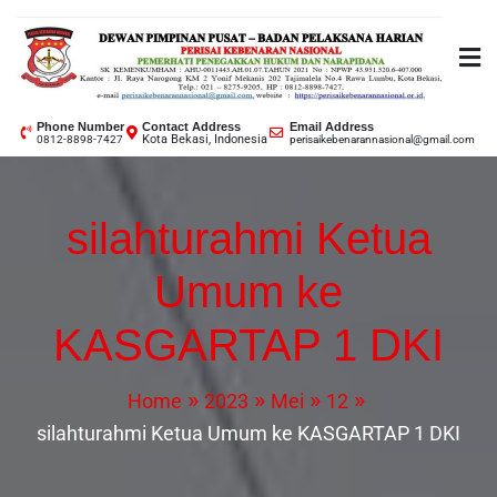
PERISAI KEBENARAN
Phone Number
Contact Address
Email Address
Kota Bekasi, Indonesia
0812-8898-7427
perisaikebenarannasional@gmail.com
NASIONAL
silahturahmi Ketua
Umum ke
KASGARTAP 1 DKI
Home
2023
Mei
12
silahturahmi Ketua Umum ke KASGARTAP 1 DKI