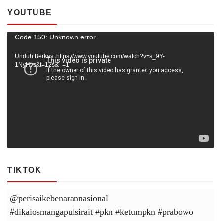
YOUTUBE
Pemutar
Code 150: Unknown error.
Video
Unduh Berkas: https://www.youtube.com/watch?v=s_9Y-
1NyHvs&t=12s&_=1
TIKTOK
@perisaikebenarannasional
#dikaiosmangapulsirait
#pkn
#ketumpkn
#prabowo