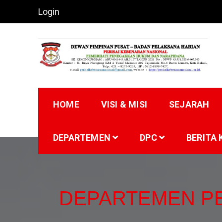
Skip
Login
to
content
PERISAI KEBENARA
HOME
VISI & MISI
SEJARAH
DEPARTEMEN
DPC
BERITA 
DEPARTEMEN P