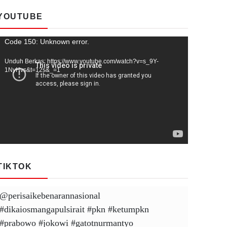
YOUTUBE
Pemutar
Code 150: Unknown error.
Video
Unduh Berkas: https://www.youtube.com/watch?v=s_9Y-
1NyHvs&t=12s&_=1
TIKTOK
@perisaikebenarannasional
#dikaiosmangapulsirait
#pkn
#ketumpkn
#prabowo
#jokowi
#gatotnurmantyo