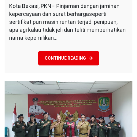
Penipuan
Kota Bekasi, PKN– Pinjaman dengan jaminan
Berkedok
kepercayaan dan surat berhargaseperti
Pinjaman
dengan
sertifikat pun masih rentan terjadi penipuan,
Jaminan
apalagi kalau tidak jeli dan teliti memperhatikan
Sertifikat
nama kepemilikan…
Fiktif
CONTINUE READING