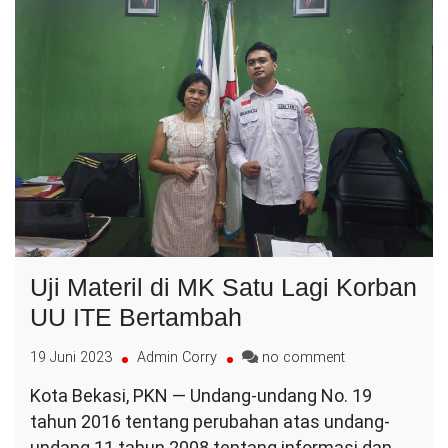
Uji Materil di MK Satu Lagi Korban
UU ITE Bertambah
on
19 Juni 2023
Admin Corry
no comment
Uji
Kota Bekasi, PKN — Undang-undang No. 19
Materil
tahun 2016 tentang perubahan atas undang-
di
MK
undang 11 tahun 2008 tentang informasi dan