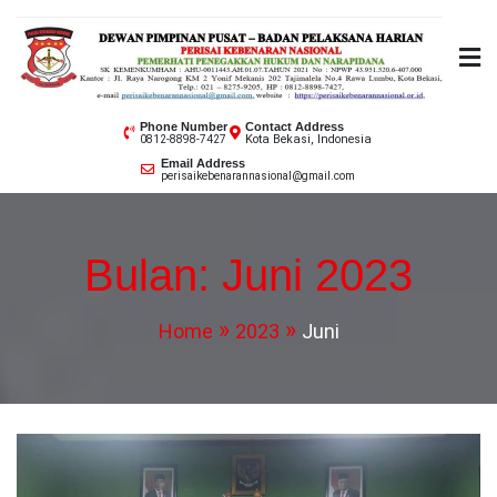
Skip
to
content
PERISAI KEBENARAN
Phone Number
Contact Address
Kota Bekasi, Indonesia
0812-8898-7427
NASIONAL
Email Address
perisaikebenarannasional@gmail.com
Bulan:
Juni 2023
Home
2023
Juni