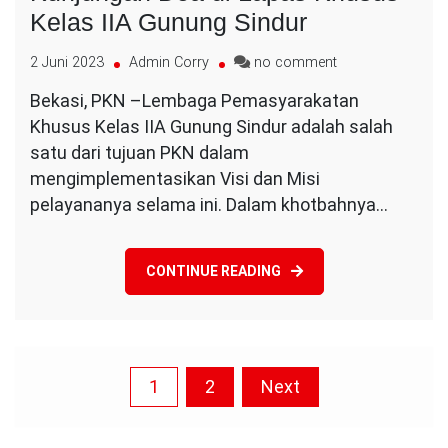
Kelas IIA Gunung Sindur
on
2 Juni 2023
Admin Corry
no comment
Kunjungan
Bekasi, PKN –Lembaga Pemasyarakatan
Doa
Khusus Kelas IIA Gunung Sindur adalah salah
di
Lapas
satu dari tujuan PKN dalam
Khusus
mengimplementasikan Visi dan Misi
Kelas
pelayananya selama ini. Dalam khotbahnya…
IIA
Gunung
Sindur
CONTINUE READING
Paginasi
1
2
Next
pos