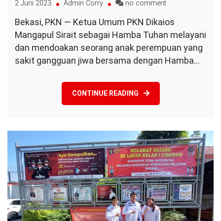
on
2 Juni 2023
Admin Corry
no comment
Roh
Bekasi, PKN — Ketua Umum PKN Dikaios
Jahat
Mangapul Sirait sebagai Hamba Tuhan melayani
yang
Mengganggu
dan mendoakan seorang anak perempuan yang
Seorang
sakit gangguan jiwa bersama dengan Hamba…
Anak
Perempuan
Ngancir
CONTINUE READING
oleh
Kekuatan
doa
dan
Firman
Tuhan