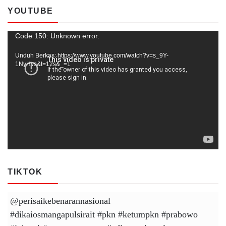
YOUTUBE
Pemutar
Code 150: Unknown error.
Video
Unduh Berkas: https://www.youtube.com/watch?v=s_9Y-
1NyHvs&t=12s&_=1
TIKTOK
@perisaikebenarannasional
#dikaiosmangapulsirait
#pkn
#ketumpkn
#prabowo