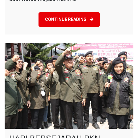
Yang
Notabene
adalah
CONTINUE READING
Para
Petugas
Lapas
HARI BERSEJARAH PKN