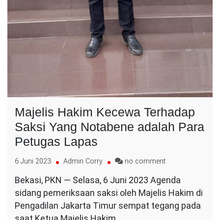
Majelis Hakim Kecewa Terhadap
Saksi Yang Notabene adalah Para
Petugas Lapas
on
6 Juni 2023
Admin Corry
no comment
Majelis
Bekasi, PKN — Selasa, 6 Juni 2023 Agenda
Hakim
sidang pemeriksaan saksi oleh Majelis Hakim di
Kecewa
Terhadap
Pengadilan Jakarta Timur sempat tegang pada
Saksi
saat Ketua Majelis Hakim…