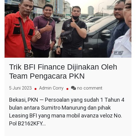
Trik BFI Finance Dijinakan Oleh
Team Pengacara PKN
on
5 Juni 2023
Admin Corry
no comment
Trik
Bekasi, PKN — Persoalan yang sudah 1 Tahun 4
BFI
bulan antara Sumitro Manurung dan pihak
Finance
Dijinakan
Leasing BFI yang mana mobil avanza veloz No.
Oleh
Pol B2162KFY…
Team
Pengacara