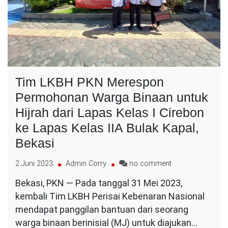
Tim LKBH PKN Merespon
Permohonan Warga Binaan untuk
Hijrah dari Lapas Kelas I Cirebon
ke Lapas Kelas IIA Bulak Kapal,
Bekasi
on
2 Juni 2023
Admin Corry
no comment
Tim
Bekasi, PKN — Pada tanggal 31 Mei 2023,
LKBH
kembali Tim LKBH Perisai Kebenaran Nasional
PKN
Merespon
mendapat panggilan bantuan dari seorang
Permohonan
warga binaan berinisial (MJ) untuk diajukan…
Warga