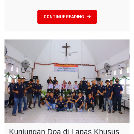
Binaan
untuk
CONTINUE READING
Hijrah
dari
Lapas
Kelas
I
Cirebon
ke
Lapas
Kelas
IIA
Bulak
Kapal,
Bekasi
Kunjungan Doa di Lapas Khusus