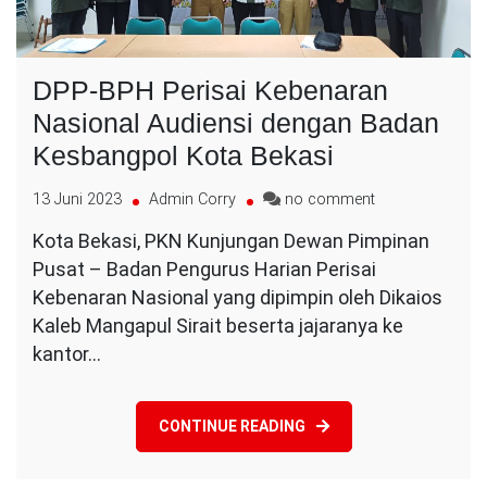
DPP-BPH Perisai Kebenaran
Nasional Audiensi dengan Badan
Kesbangpol Kota Bekasi
on
13 Juni 2023
Admin Corry
no comment
DPP-
Kota Bekasi, PKN Kunjungan Dewan Pimpinan
BPH
Pusat – Badan Pengurus Harian Perisai
Perisai
Kebenaran
Kebenaran Nasional yang dipimpin oleh Dikaios
Nasional
Kaleb Mangapul Sirait beserta jajaranya ke
Audiensi
kantor…
dengan
Badan
Kesbangpol
CONTINUE READING
Kota
Bekasi