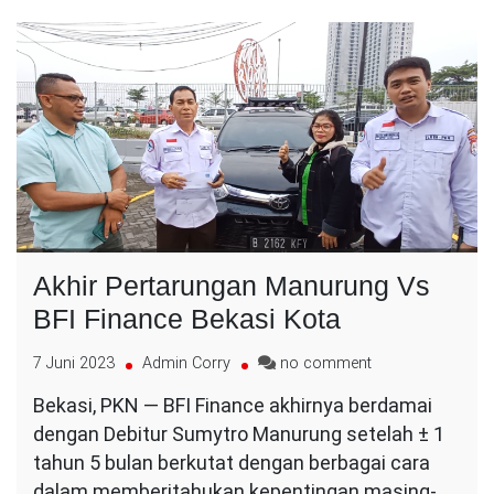
Akhir Pertarungan Manurung Vs
BFI Finance Bekasi Kota
on
7 Juni 2023
Admin Corry
no comment
Akhir
Bekasi, PKN — BFI Finance akhirnya berdamai
Pertarungan
dengan Debitur Sumytro Manurung setelah ± 1
Manurung
Vs
tahun 5 bulan berkutat dengan berbagai cara
BFI
dalam memberitahukan kepentingan masing-