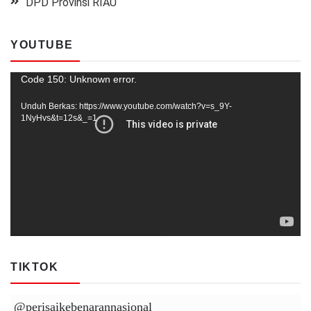
DPD Provinsi RIAU
YOUTUBE
Pemutar
Code 150: Unknown error.
Video
Unduh Berkas: https://www.youtube.com/watch?v=s_9Y-
1NyHvs&t=12s&_=1
TIKTOK
@perisaikebenarannasional