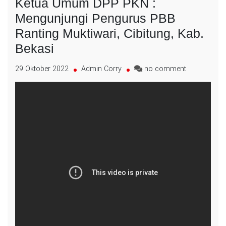
Ketua Umum DPP PKN :
Mengunjungi Pengurus PBB
Ranting Muktiwari, Cibitung, Kab.
Bekasi
on
29 Oktober 2022
Admin Corry
no comment
Ketua
Umum
DPP
PKN
:
Mengunjung
Pengurus
PBB
Ranting
Muktiwari,
Cibitung,
Kab.
Bekasi