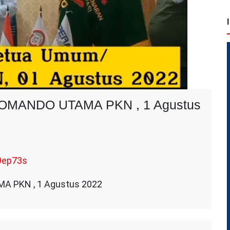
MANDO UTAMA PKN , 1 Agustus
n
AKLUMAT
9ep73s
ETUA
MUM
 PKN , 1 Agustus 2022
OMANDO
TAMA
KN