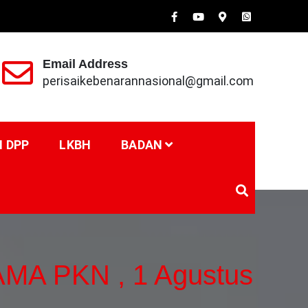
Email Address
perisaikebenarannasional@gmail.com
I DPP
LKBH
BADAN
 PKN , 1 Agustus