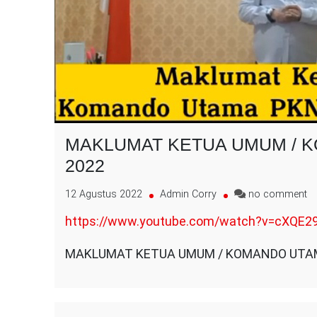
MAKLUMAT KETUA UMUM / KO
2022
o
12 Agustus 2022
Admin Corry
no comment
M
https://www.youtube.com/watch?v=cXQE2
K
U
MAKLUMAT KETUA UMUM / KOMANDO UTAMA
/
K
U
P
,