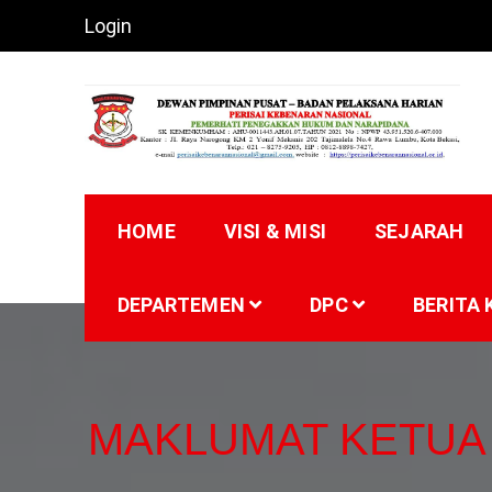
Skip
Login
to
content
PERISAI KEBENARA
HOME
VISI & MISI
SEJARAH
DEPARTEMEN
DPC
BERITA 
MAKLUMAT KETUA 