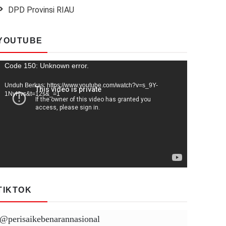
DPD Provinsi RIAU
YOUTUBE
Pemutar
Code 150: Unknown error.
Video
Unduh Berkas: https://www.youtube.com/watch?v=s_9Y-
1NyHvs&t=12s&_=1
TIKTOK
@perisaikebenarannasional