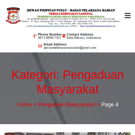
Skip
to
content
PERISAI KEBENARAN
Phone Number
Contact Address
Kota Bekasi, Indonesia
0812-8898-7427
NASIONAL
Email Address
perisaikebenarannasional@gmail.com
Kategori:
Pengaduan
Masyarakat
Home
Pengaduan Masyarakat
Page 4