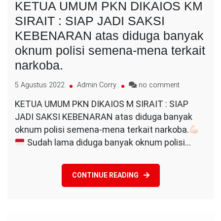
KETUA UMUM PKN DIKAIOS KM
SIRAIT : SIAP JADI SAKSI
KEBENARAN atas diduga banyak
oknum polisi semena-mena terkait
narkoba.
on
5 Agustus 2022
Admin Corry
no comment
KETUA
KETUA UMUM PKN DIKAIOS M SIRAIT : SIAP
UMUM
JADI SAKSI KEBENARAN atas diduga banyak
PKN
DIKAIOS
oknum polisi semena-mena terkait narkoba.
KM
Sudah lama diduga banyak oknum polisi…
SIRAIT
:
SIAP
CONTINUE READING
JADI
SAKSI
KEBENARAN
atas
diduga