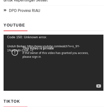
untuk Kepentingan Sesaat
DPD Provinsi RIAU
YOUTUBE
Pemutar
Code 150: Unknown error.
Video
Unduh Berkas: https://www.youtube.com/watch?v=s_9Y-
1NyHvs&t=12s&_=1
TIKTOK