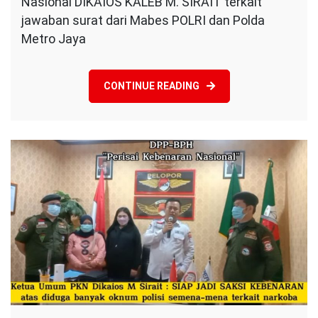
Nasional DIKAIOS KALEB M. SIRAIT terkait
&
POLDA
jawaban surat dari Mabes POLRI dan Polda
METRO
Metro Jaya
JAYA
:
Merespon
CONTINUE READING
pengaduan
masyarakat
DPP
Perisai
Kebenaran
Nasional